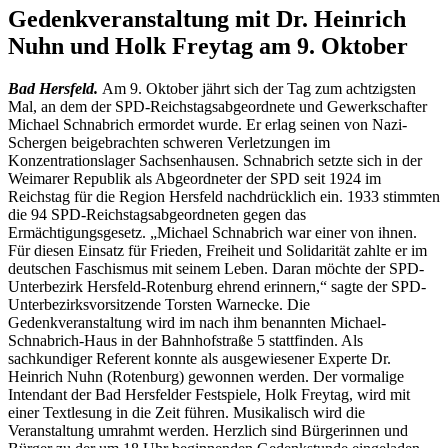
Gedenkveranstaltung mit Dr. Heinrich
Nuhn und Holk Freytag am 9. Oktober
Bad Hersfeld.
Am 9. Oktober jährt sich der Tag zum achtzigsten
Mal, an dem der SPD-Reichstagsabgeordnete und Gewerkschafter
Michael Schnabrich ermordet wurde. Er erlag seinen von Nazi-
Schergen beigebrachten schweren Verletzungen im
Konzentrationslager Sachsenhausen. Schnabrich setzte sich in der
Weimarer Republik als Abgeordneter der SPD seit 1924 im
Reichstag für die Region Hersfeld nachdrücklich ein. 1933 stimmten
die 94 SPD-Reichstagsabgeordneten gegen das
Ermächtigungsgesetz. „Michael Schnabrich war einer von ihnen.
Für diesen Einsatz für Frieden, Freiheit und Solidarität zahlte er im
deutschen Faschismus mit seinem Leben. Daran möchte der SPD-
Unterbezirk Hersfeld-Rotenburg ehrend erinnern,“ sagte der SPD-
Unterbezirksvorsitzende Torsten Warnecke. Die
Gedenkveranstaltung wird im nach ihm benannten Michael-
Schnabrich-Haus in der Bahnhofstraße 5 stattfinden. Als
sachkundiger Referent konnte als ausgewiesener Experte Dr.
Heinrich Nuhn (Rotenburg) gewonnen werden. Der vormalige
Intendant der Bad Hersfelder Festspiele, Holk Freytag, wird mit
einer Textlesung in die Zeit führen. Musikalisch wird die
Veranstaltung umrahmt werden. Herzlich sind Bürgerinnen und