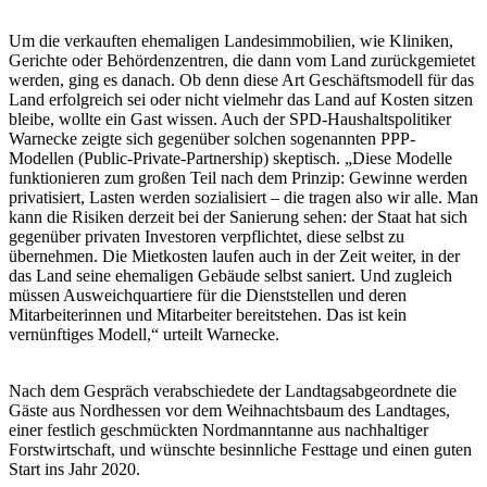
Um die verkauften ehemaligen Landesimmobilien, wie Kliniken,
Gerichte oder Behördenzentren, die dann vom Land zurückgemietet
werden, ging es danach. Ob denn diese Art Geschäftsmodell für das
Land erfolgreich sei oder nicht vielmehr das Land auf Kosten sitzen
bleibe, wollte ein Gast wissen. Auch der SPD-Haushaltspolitiker
Warnecke zeigte sich gegenüber solchen sogenannten PPP-
Modellen (Public-Private-Partnership) skeptisch. „Diese Modelle
funktionieren zum großen Teil nach dem Prinzip: Gewinne werden
privatisiert, Lasten werden sozialisiert – die tragen also wir alle. Man
kann die Risiken derzeit bei der Sanierung sehen: der Staat hat sich
gegenüber privaten Investoren verpflichtet, diese selbst zu
übernehmen. Die Mietkosten laufen auch in der Zeit weiter, in der
das Land seine ehemaligen Gebäude selbst saniert. Und zugleich
müssen Ausweichquartiere für die Dienststellen und deren
Mitarbeiterinnen und Mitarbeiter bereitstehen. Das ist kein
vernünftiges Modell,“ urteilt Warnecke.
Nach dem Gespräch verabschiedete der Landtagsabgeordnete die
Gäste aus Nordhessen vor dem Weihnachtsbaum des Landtages,
einer festlich geschmückten Nordmanntanne aus nachhaltiger
Forstwirtschaft, und wünschte besinnliche Festtage und einen guten
Start ins Jahr 2020.