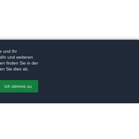
e und Ihr
dIn und weiteren
n finden Sie in der
en Sie dies ab,
Ich stimme zu
© 2026
Torsten Warnecke