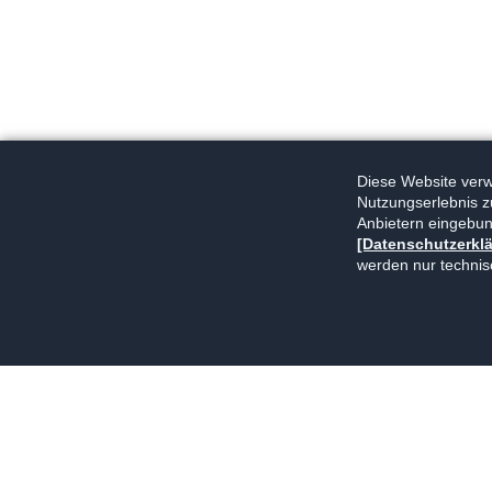
Diese Website verwe
Nutzungserlebnis z
Anbietern eingebun
[Datenschutzerkl
werden nur technis
Navigation
Kontakt
Impressum
Datenschutz
überspringen