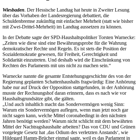
Wiesbaden
. Der Hessische Landtag hat heute in Zweiter Lesung
über das Vorhaben der Landesregierung debattiert, die
Schuldenbremse zukünftig mit einfacher Mehrheit (statt wie bisher
mit Zwei-Drittel-Mehrheit) im Landtag aussetzen zu können.
In der Debatte sagte der SPD-Haushaltspolitiker Torsten Warnecke:
„Zeiten wie diese sind eine Bewährungsprobe für die Wahrung
demokratischer Rechte und Regeln. Es ist stets die Position der
Sozialdemokratie gewesen, für Freiheit, Gerechtigkeit und
Solidarität einzutreten. Und deshalb wird die Einschränkung von
Rechten des Parlaments mit uns nicht zu machen sein.“
Warnecke nannte die gesamte Entstehungsgeschichte des von der
Regierung geplanten Schattenhaushalts fragwürdig: Eine Anhörung
habe nur auf Druck der Opposition stattgefunden, in der Anhörung
musste der Rechnungshof daran erinnern, dass es nach wie vor
Haushaltsgrundsätze gibt, die gälten.
„Und auch inhaltlich macht das Sondervermögen wenig Sinn:
Warum ein Sondervermögen auflegen, wenn man jetzt noch gar
nicht sagen kann, welche Mittel coronabedingt in den nächsten
Jahren benötigt werden? Warum nicht schlicht mit dem bewährten
Mittel der Nachtragshaushalte arbeiten? Das von CDU und Grünen
vorgelegte Gesetz hat ‚das Odium des verletzten Anstands‘, wie
Hildegard Hamm-Brücher einmal sagte, weil es das Parlament in