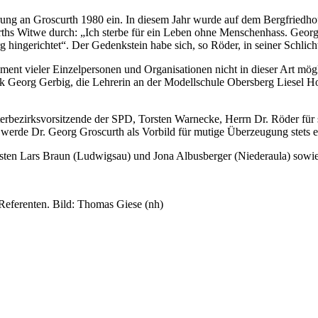
rung an Groscurth 1980 ein. In diesem Jahr wurde auf dem Bergfriedho
curths Witwe durch: „Ich sterbe für ein Leben ohne Menschenhass. Geo
g hingerichtet“. Der Gedenkstein habe sich, so Röder, in seiner Schlic
ment vieler Einzelpersonen und Organisationen nicht in dieser Art mög
Georg Gerbig, die Lehrerin an der Modellschule Obersberg Liesel Ho
rbezirksvorsitzende der SPD, Torsten Warnecke, Herrn Dr. Röder für 
werde Dr. Georg Groscurth als Vorbild für mutige Überzeugung stets
risten Lars Braun (Ludwigsau) und Jona Albusberger (Niederaula) so
eferenten. Bild: Thomas Giese (nh)