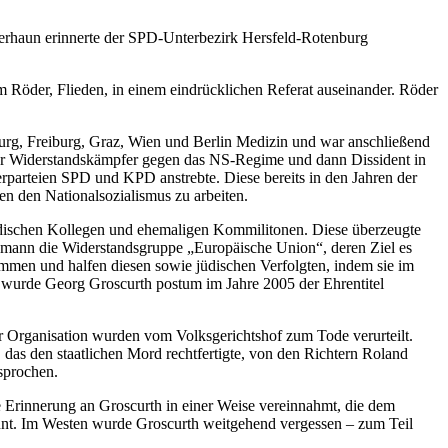
erhaun erinnerte der SPD-Unterbezirk Hersfeld-Rotenburg
 Röder, Flieden, in einem eindrücklichen Referat auseinander. Röder
burg, Freiburg, Graz, Wien und Berlin Medizin und war anschließend
erer Widerstandskämpfer gegen das NS-Regime und dann Dissident in
arteien SPD und KPD anstrebte. Diese bereits in den Jahren der
en den Nationalsozialismus zu arbeiten.
 jüdischen Kollegen und ehemaligen Kommilitonen. Diese überzeugte
vemann die Widerstandsgruppe „Europäische Union“, deren Ziel es
sammen und halfen diesen sowie jüdischen Verfolgten, indem sie im
d wurde Georg Groscurth postum im Jahre 2005 der Ehrentitel
er Organisation wurden vom Volksgerichtshof zum Tode verurteilt.
as den staatlichen Mord rechtfertigte, von den Richtern Roland
sprochen.
 Erinnerung an Groscurth in einer Weise vereinnahmt, die dem
nnt. Im Westen wurde Groscurth weitgehend vergessen – zum Teil