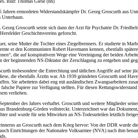
es. Bild: Thomas Giese (nh)
5 Jahren ermordeten Widerstandskämpfer Dr. Georg Groscurth aus Unt
s Unterhaun.
org Groscurth setzte sich dann der Arzt für Psychatrie Dr. Friedhelm
ersfelder Geschichtsvereins geforscht.
, seine Mutter die Tochter eines Ziegelbrenners. Er studierte in Mar
er lernte er den Kommunisten Robert Havemann kennen, ebenfalls spät
, die auf konspirativem Wege eine Vereinigung der beiden Arbeiterp
, in der beginnenden NS-Diktatur der Zerschlagung zu entgehen und geg
scurth insbesondere die Entrechtung und tätlichen Angriffe auf seine
eliese, die ebenfalls Ärztin war. Ab 1939 gründeten Groscurth und Ha
haffen. Sie arbeiteten dabei eng mit ausländischen Zwangsarbeitern zu
falsche Papiere zur Verfügung stellten. Für diesen Rettungswiderstan
hem verliehen.
eptember des Jahres verhaftet. Groscurth und weitere Mitglieder sein
s Brandenburg-Görden vollstreckt. Unterzeichnet war das Dokument, d
hter und wurde für sein Mitwirken an NS-Todesurteilen letztlich freige
Erinnerns an Groscurth nach dem Krieg hervor: Von der DDR wurde die
wa auch Einrichtungen der Nationalen Volksarmee (NVA) nach ihm bena
nds.