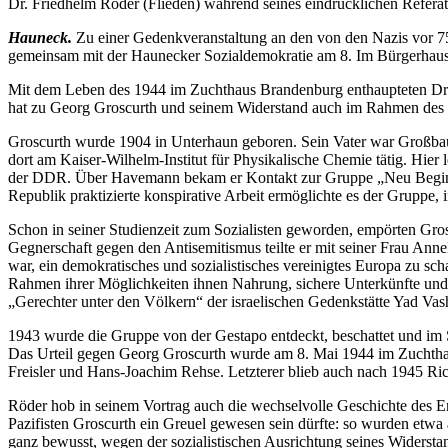
Dr. Friedhelm Röder (Flieden) während seines eindrücklichen Referat
Hauneck.
Zu einer Gedenkveranstaltung an den von den Nazis vor 7
gemeinsam mit der Haunecker Sozialdemokratie am 8. Im Bürgerhau
Mit dem Leben des 1944 im Zuchthaus Brandenburg enthaupteten Dr. Ge
hat zu Georg Groscurth und seinem Widerstand auch im Rahmen des H
Groscurth wurde 1904 in Unterhaun geboren. Sein Vater war Großbauer
dort am Kaiser-Wilhelm-Institut für Physikalische Chemie tätig. Hi
der DDR. Über Havemann bekam er Kontakt zur Gruppe „Neu Beginnen“
Republik praktizierte konspirative Arbeit ermöglichte es der Gruppe
Schon in seiner Studienzeit zum Sozialisten geworden, empörten Gro
Gegnerschaft gegen den Antisemitismus teilte er mit seiner Frau Ann
war, ein demokratisches und sozialistisches vereinigtes Europa zu sc
Rahmen ihrer Möglichkeiten ihnen Nahrung, sichere Unterkünfte und 
„Gerechter unter den Völkern“ der israelischen Gedenkstätte Yad Vas
1943 wurde die Gruppe von der Gestapo entdeckt, beschattet und im S
Das Urteil gegen Georg Groscurth wurde am 8. Mai 1944 im Zuchthau
Freisler und Hans-Joachim Rehse. Letzterer blieb auch nach 1945 Ric
Röder hob in seinem Vortrag auch die wechselvolle Geschichte des 
Pazifisten Groscurth ein Greuel gewesen sein dürfte: so wurden et
ganz bewusst, wegen der sozialistischen Ausrichtung seines Widersta