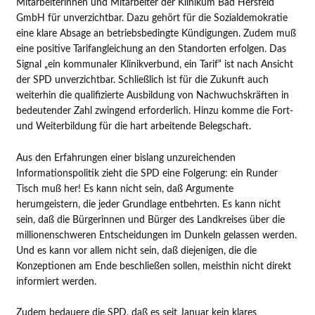
Mitarbeiterinnen und Mitarbeiter der Klinikum Bad Hersfeld
GmbH für unverzichtbar. Dazu gehört für die Sozialdemokratie
eine klare Absage an betriebsbedingte Kündigungen. Zudem muß
eine positive Tarifangleichung an den Standorten erfolgen. Das
Signal „ein kommunaler Klinikverbund, ein Tarif“ ist nach Ansicht
der SPD unverzichtbar. Schließlich ist für die Zukunft auch
weiterhin die qualifizierte Ausbildung von Nachwuchskräften in
bedeutender Zahl zwingend erforderlich. Hinzu komme die Fort-
und Weiterbildung für die hart arbeitende Belegschaft.
Aus den Erfahrungen einer bislang unzureichenden
Informationspolitik zieht die SPD eine Folgerung: ein Runder
Tisch muß her! Es kann nicht sein, daß Argumente
herumgeistern, die jeder Grundlage entbehrten. Es kann nicht
sein, daß die Bürgerinnen und Bürger des Landkreises über die
millionenschweren Entscheidungen im Dunkeln gelassen werden.
Und es kann vor allem nicht sein, daß diejenigen, die die
Konzeptionen am Ende beschließen sollen, meisthin nicht direkt
informiert werden.
Zudem bedauere die SPD, daß es seit Januar kein klares