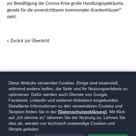
zur Bewältigung der Corona-Krise große Handlungsspielräume,
gerade für die unverzichtbaren kommunalen Krankenhäuser!“
sieht.
Zurück zur Übersicht
Diese Website verwendet Cookies. Einige sind essenziell,
während andere helfen, die Seite und Ihr Nutzungserlebnis zu
optimieren. Dafür werden auch Dienste von Google,
Facebook, LinkedIn und weiteren Anbietern eingebunden.
Detaillierte Informationen zu den verwendeten Cookies und
Skripten finden Sie in der
[Datenschutzerklärung]
. Mit Klick
auf „Ich stimme zu“ stimmen Sie der Nutzung zu. Lehnen Sie
dies ab, werden nur technisch notwendige Cookies und
Skripte geladen.