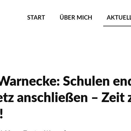
NAVIGATION
START
ÜBER MICH
AKTUEL
ÜBERSPRINGEN
Warnecke: Schulen end
etz anschließen – Zeit
!