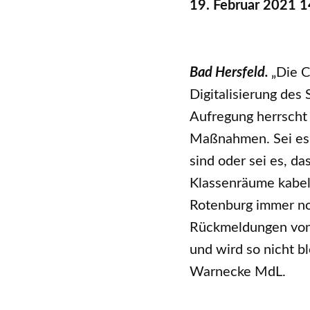
19. Februar 2021 1
Bad Hersfeld.
„Die C
Digitalisierung des
Aufregung herrscht
Maßnahmen. Sei es, 
sind oder sei es, d
Klassenräume kabell
Rotenburg immer noc
Rückmeldungen von B
und wird so nicht b
Warnecke MdL.