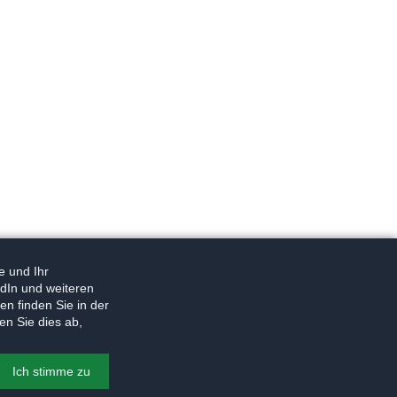
e und Ihr
dIn und weiteren
n finden Sie in der
en Sie dies ab,
Ich stimme zu
© 2026
Torsten Warnecke