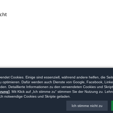
cht
ndet Cookies. Einige sind essenziell, während andere helfen, die Seit
u optimieren. Dafür werden auch Dienste von Google, Facebook, Linke
den. Detaillierte Informationen zu den verwendeten Cookies und Skripte
ärung]
. Mit Klick auf „Ich stimme zu“ stimmen Sie der Nutzung zu. Lehn
ch notwendige Cookies und Skripte geladen.
Ich stimme nicht zu