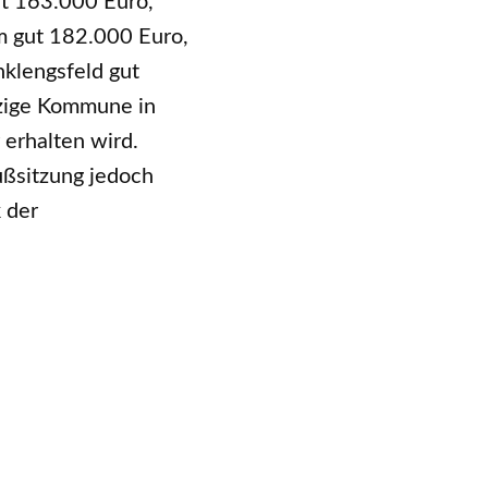
t 163.000 Euro,
m gut 182.000 Euro,
klengsfeld gut
nzige Kommune in
erhalten wird.
ußsitzung jedoch
 der