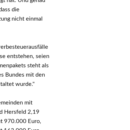
gt hat. Und genau
dass die
zung nicht einmal
erbesteuerausfälle
se entstehen, seien
menpakets steht als
des Bundes mit den
taltet wurde."
emeinden mit
ad Hersfeld 2,19
ut 970.000 Euro,