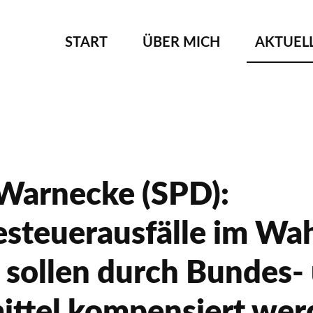
NAVIGATION
START
ÜBER MICH
AKTUEL
ÜBERSPRINGEN
 Warnecke (SPD):
steuerausfälle im Wah
 sollen durch Bundes-
ittel kompensiert wer