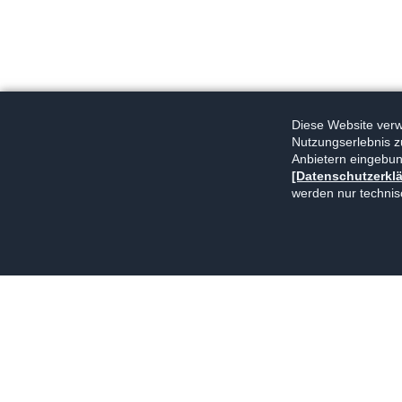
Diese Website verwe
Nutzungserlebnis z
Anbietern eingebun
[Datenschutzerkl
werden nur technis
Navigation
Kontakt
Impressum
Datenschutz
überspringen