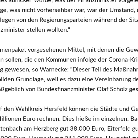
es abnicken würde, was der Finanzminister vorgele
ige, was nicht vorhersehbar war, war der Umstand, 
legen von den Regierungsparteien während der Sit
minister stellen wollten."
enpaket vorgesehenen Mittel, mit denen die Gew
n sollen, die den Kommunen infolge der Corona-Kri
tig gewesen, so Warnecke: "Dieser Teil des Maßnah
soliden Grundlage, weil es dazu eine Vereinbarung 
aßgeblich von Bundesfinanzminister Olaf Scholz ges
f den Wahlkreis Hersfeld können die Städte und G
illionen Euro rechnen. Dies hieße im einzelnen: B
itenbach am Herzberg gut 38.000 Euro, Eiterfeld g