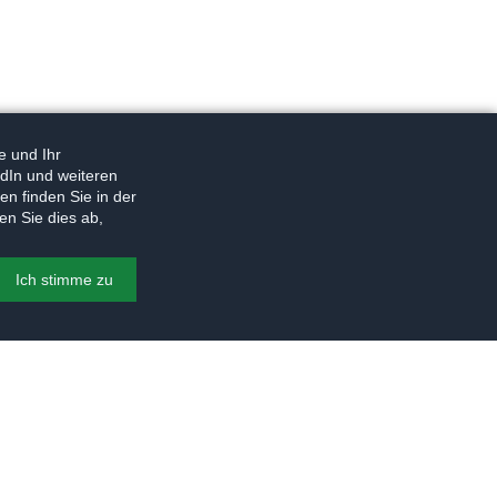
e und Ihr
dIn und weiteren
n finden Sie in der
en Sie dies ab,
Ich stimme zu
© 2026
Torsten Warnecke