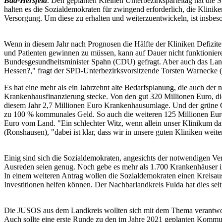
Bad-Hersfeld
. Den geplanten Kleinen Unterbezirksparteitag hat die 
halten es die Sozialdemokraten für zwingend erforderlich, die Klinik
Versorgung. Um diese zu erhalten und weiterzuentwickeln, ist insbe
Wenn in diesem Jahr nach Prognosen die Hälfte der Kliniken Defizite 
und Patienten gewinnen zu müssen, kann auf Dauer nicht funktioniere
Bundesgesundheitsminister Spahn (CDU) gefragt. Aber auch das Lan
Hessen?," fragt der SPD-Unterbezirksvorsitzende Torsten Warnecke (
Es hat eine mehr als ein Jahrzehnt alte Bedarfsplanung, die auch de
Krankenhausfinanzierung stecke. Von den gut 320 Millionen Euro, d
diesem Jahr 2,7 Millionen Euro Krankenhausumlage. Und der grüne G
zu 100 % kommunales Geld. So auch die weiteren 125 Millionen Eur
Euro vom Land. "Ein schlechter Witz, wenn allein unser Klinikum da
(Ronshausen), "dabei ist klar, dass wir in unsere guten Kliniken weit
Einig sind sich die Sozialdemokraten, angesichts der notwendigen
Ausreden seien genug. Noch gebe es mehr als 1.700 Krankenhäuser in 
In einem weiteren Antrag wollen die Sozialdemokraten einen Kreisau
Investitionen helfen können. Der Nachbarlandkreis Fulda hat dies seit 
Die JUSOS aus dem Landkreis wollten sich mit dem Thema verantwor
Auch sollte eine erste Runde zu den im Jahre 2021 geplanten Kommun