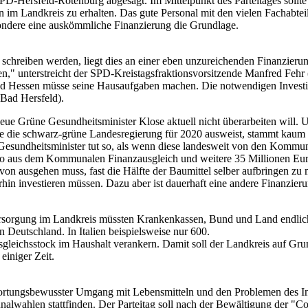
SPD-Hersfeld-Rotenburg abgesagt. Im Mittelpunkt des Parteitages sollt
en im Landkreis zu erhalten. Das gute Personal mit den vielen Fachabte
sondere eine auskömmliche Finanzierung die Grundlage.
schreiben werden, liegt dies an einer eben unzureichenden Finanzierung
n," unterstreicht der SPD-Kreistagsfraktionsvorsitzende Manfred Fehr
d Hessen müsse seine Hausaufgaben machen. Die notwendigen Investit
Bad Hersfeld).
r neue Grüne Gesundheitsminister Klose aktuell nicht überarbeiten wil
ie die schwarz-grüne Landesregierung für 2020 ausweist, stammt kaum
esundheitsminister tut so, als wenn diese landesweit von den Kommu
o aus dem Kommunalen Finanzausgleich und weitere 35 Millionen Euro
von ausgehen muss, fast die Hälfte der Baumittel selber aufbringen z
erhin investieren müssen. Dazu aber ist dauerhaft eine andere Finanzie
 Versorgung im Landkreis müssten Krankenkassen, Bund und Land endli
Deutschland. In Italien beispielsweise nur 600.
sgleichsstock im Haushalt verankern. Damit soll der Landkreis auf Gr
einiger Zeit.
tungsbewusster Umgang mit Lebensmitteln und den Problemen des Int
alwahlen stattfinden. Der Parteitag soll nach der Bewältigung der "