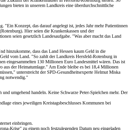
e die Zukunft der Krankenhäuser in Hersfeld-Rotenburg stehen. So
ilungen bieten in unserem Landkreis eine überdurchschnittliche
. "Ein Konzept, das darauf angelegt ist, jedes Jahr mehr Patientinnen
 (Rotenburg). Hier seien die Krankenkassen und der
ionen seien gesetzlich Landesaufgabe. "Was aber macht das Land
l. Und hinzukomme, dass das Land Hessen kaum Geld in die
 Geld vom Land. "So zahlt der Landkreis Hersfeld-Rotenburg in
nen eingesammelten 130 Millionen Euro Landesmittel wären. Das ist
 aus der Heimatumlage." Am Ende bleibe es bei 18,4 Millionen
u müssen," unterstreicht der SPD-Gesundheitsexperte Helmut Miska
rung notwendig."
ch und umgehend handeln. Keine Schwarze Peter-Spielchen mehr. Der
undlage eines jeweiligen Kreistagsbeschlusses Kommunen bei
ernet einbringen.
Corona-Krise" zu einem noch festzulegenden Datum neu eingeladen