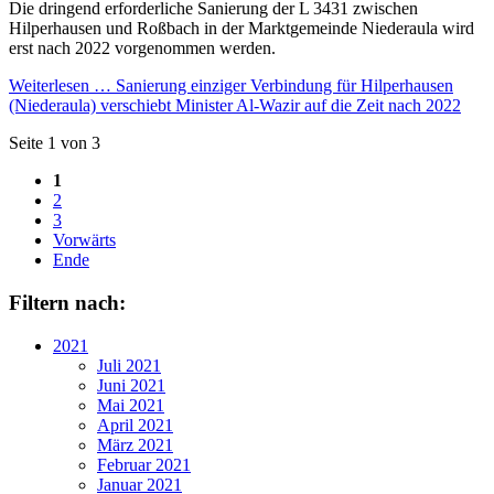
Die dringend erforderliche Sanierung der L 3431 zwischen
Hilperhausen und Roßbach in der Marktgemeinde Niederaula wird
erst nach 2022 vorgenommen werden.
Weiterlesen …
Sanierung einziger Verbindung für Hilperhausen
(Niederaula) verschiebt Minister Al-Wazir auf die Zeit nach 2022
Seite 1 von 3
1
2
3
Vorwärts
Ende
Filtern nach:
2021
Juli 2021
Juni 2021
Mai 2021
April 2021
März 2021
Februar 2021
Januar 2021