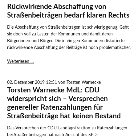
vor
Rückwirkende Abschaffung von
Weihnachten
Straßenbeiträgen bedarf klaren Rechts
im
Landtag
Die Abschaffung von Straßenbeiträgen ist schwierig genug. Geht
sie doch voll zu Lasten der Kommunen und damit deren
Bürgerinnen und Bürger. Die in einigen Kommunen diskutierte
rückwirkende Abschaffung der Beiträge ist noch problematischer.
Rückwirkende
Weiterlesen …
Abschaffung
von
Straßenbeiträgen
02. Dezember 2019 12:51
von Torsten Warnecke
bedarf
Torsten Warnecke MdL: CDU
klaren
widerspricht sich – Versprechen
Rechts
genereller Ratenzahlungen für
Straßenbeiträge hat keinen Bestand
Das Versprechen der CDU-Landtagsfraktion zu Ratenzahlungen
bei Straßenbeiträgen hat nach Ansicht des SPD-