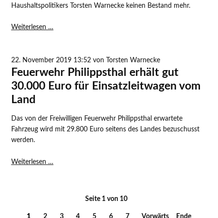
Haushaltspolitikers Torsten Warnecke keinen Bestand mehr.
Torsten
Weiterlesen …
Warnecke
MdL:
CDU
22. November 2019 13:52
von Torsten Warnecke
widerspricht
Feuerwehr Philippsthal erhält gut
sich
30.000 Euro für Einsatzleitwagen vom
–
Land
Versprechen
genereller
Das von der Freiwilligen Feuerwehr Philippsthal erwartete
Ratenzahlungen
Fahrzeug wird mit 29.800 Euro seitens des Landes bezuschusst
für
werden.
Straßenbeiträge
hat
Feuerwehr
Weiterlesen …
keinen
Philippsthal
Bestand
erhält
gut
Seite 1 von 10
30.000
Euro
1
2
3
4
5
6
7
Vorwärts
Ende