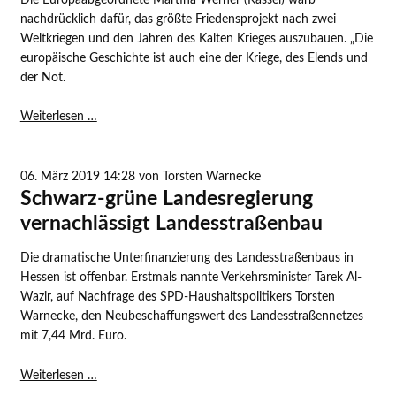
nachdrücklich dafür, das größte Friedensprojekt nach zwei
Weltkriegen und den Jahren des Kalten Krieges auszubauen. „Die
europäische Geschichte ist auch eine der Kriege, des Elends und
der Not.
Politischer
Weiterlesen …
Kehraus
zum
Thema
06. März 2019 14:28
von Torsten Warnecke
Europa
Schwarz-grüne Landesregierung
in
vernachlässigt Landesstraßenbau
Heringen
Die dramatische Unterfinanzierung des Landesstraßenbaus in
Hessen ist offenbar. Erstmals nannte Verkehrsminister Tarek Al-
Wazir, auf Nachfrage des SPD-Haushaltspolitikers Torsten
Warnecke, den Neubeschaffungswert des Landesstraßennetzes
mit 7,44 Mrd. Euro.
Schwarz-
Weiterlesen …
grüne