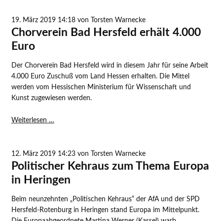
Warnecke
im
19. März 2019 14:18
von Torsten Warnecke
April
Chorverein Bad Hersfeld erhält 4.000
in
Euro
den
Hessischen
Der Chorverein Bad Hersfeld wird in diesem Jahr für seine Arbeit
Landtag
4.000 Euro Zuschuß vom Land Hessen erhalten. Die Mittel
werden vom Hessischen Ministerium für Wissenschaft und
Kunst zugewiesen werden.
Chorverein
Weiterlesen …
Bad
Hersfeld
erhält
12. März 2019 14:23
von Torsten Warnecke
4.000
Politischer Kehraus zum Thema Europa
Euro
in Heringen
Beim neunzehnten „Politischen Kehraus“ der AfA und der SPD
Hersfeld-Rotenburg in Heringen stand Europa im Mittelpunkt.
Die Europaabgeordnete Martina Werner (Kassel) warb