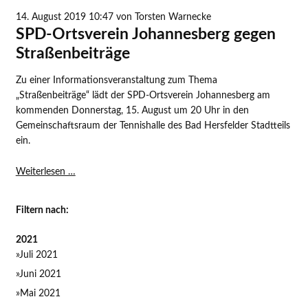
Johannesberg
bestärkt
14. August 2019 10:47
von Torsten Warnecke
SPD-
SPD-Ortsverein Johannesberg gegen
Gesetzentwurf
Straßenbeiträge
zu
Straßenbeiträgen
Zu einer Informationsveranstaltung zum Thema
„Straßenbeiträge“ lädt der SPD-Ortsverein Johannesberg am
kommenden Donnerstag, 15. August um 20 Uhr in den
Gemeinschaftsraum der Tennishalle des Bad Hersfelder Stadtteils
ein.
SPD-
Weiterlesen …
Ortsverein
Johannesberg
Filtern nach:
gegen
Straßenbeiträge
2021
Juli 2021
Juni 2021
Mai 2021